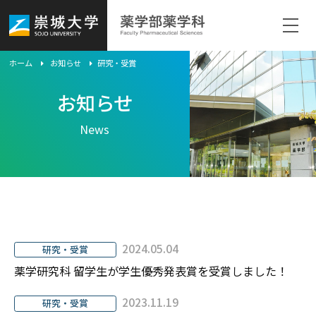
ホーム
お知らせ
研究・受賞
ホーム
お知らせ
学科紹介
News
自己点検・評価
教育
2024.05.04
研究・受賞
研究
薬学研究科 留学生が学生優秀発表賞を受賞しました！
キャリア
2023.11.19
研究・受賞