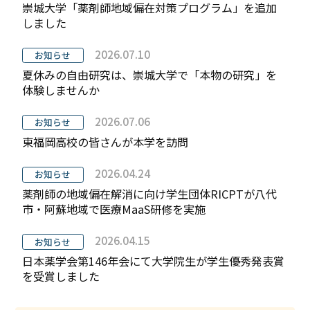
崇城大学「薬剤師地域偏在対策プログラム」を追加
しました
活動
2026.07.10
お知らせ
お知らせ
夏休みの自由研究は、崇城大学で「本物の研究」を
体験しませんか
入試情報
2026.07.06
お知らせ
東福岡高校の皆さんが本学を訪問
お問合せ
2026.04.24
お知らせ
薬剤師の地域偏在解消に向け学生団体RICPTが八代
English
市・阿蘇地域で医療MaaS研修を実施
2026.04.15
お知らせ
日本薬学会第146年会にて大学院生が学生優秀発表賞
を受賞しました