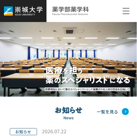
ホーム
学科紹介
自己点検・評価
教育
研究
一覧を見る
キャリア
2026.07.22
お知らせ